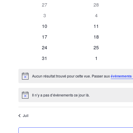
0
0
27
28
date.
évènements
évènements
de
0
0
3
4
évènements
évènements
0
0
10
11
Évènements
évènements
évènements
0
0
17
18
évènements
évènements
0
0
24
25
évènements
évènements
0
0
31
1
évènements
évènements
Aucun résultat trouvé pour cette vue. Passer aux
évènements 
Notice
Il n’y a pas d’évènements ce jour là.
Notice
Juil