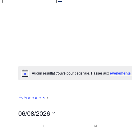
Évènements
Accueil
>
Évènements
Aucun résultat trouvé pour cette vue. Passer aux
évènements 
Notice
Entrainements
Évènements
Entrainements
06/08/2026
Sélectionnez
L
M
Calendrier
une