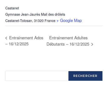
Castanet
Gymnase Jean-Jaurès Mail des drôlets
+ Google Map
Castanet-Tolosan
,
31320
France
Entrainement Adultes
Entrainement Ados
– 16/12/2025
Débutants – 16/12/2025
Rechercher
RECHERCHER
Articles récents
Ouverture saison 2025-2026
Ouverture saison 2025-2026