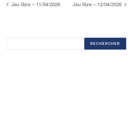
Jeu libre – 11/04/2026
Jeu libre – 12/04/2026
Rechercher
RECHERCHER
Articles récents
Ouverture saison 2025-2026
Ouverture saison 2025-2026
Ouverture saison 2025-2026
Ouverture saison 2025-2026
Commentaires récents
Aucun commentaire à afficher.