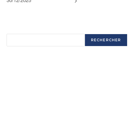
Rechercher
RECHERCHER
Articles récents
Ouverture saison 2025-2026
Ouverture saison 2025-2026
Ouverture saison 2025-2026
Ouverture saison 2025-2026
Commentaires récents
Aucun commentaire à afficher.