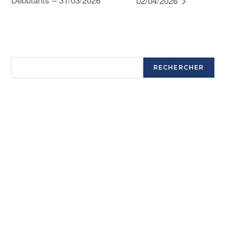
02/04/2026
Rechercher
RECHERCHER
Articles récents
Ouverture saison 2025-2026
Ouverture saison 2025-2026
Ouverture saison 2025-2026
Ouverture saison 2025-2026
Commentaires récents
Aucun commentaire à afficher.