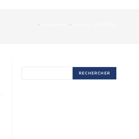
>
Évènements
>
Jeu libre – 03/05/2026
Rechercher
RECHERCHER
Articles récents
Ouverture saison 2025-2026
Ouverture saison 2025-2026
Ouverture saison 2025-2026
Ouverture saison 2025-2026