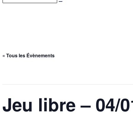
Jeu libre – 04/01/2026
Accueil
>
Évènements
>
Jeu libre – 04/01/2026
« Tous les Évènements
Cet évènement est passé.
Jeu libre – 04/
4 janvier @ 17h00
-
21h00