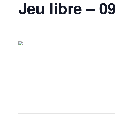
Jeu libre – 0
9 mai @ 11h00
-
14h00