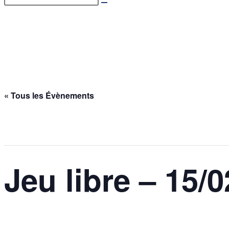
Jeu libre – 15/02/2026
Accueil
>
Évènements
>
Jeu libre – 15/02/2026
« Tous les Évènements
Cet évènement est passé.
Jeu libre – 15/
15 février @ 17h00
-
21h00