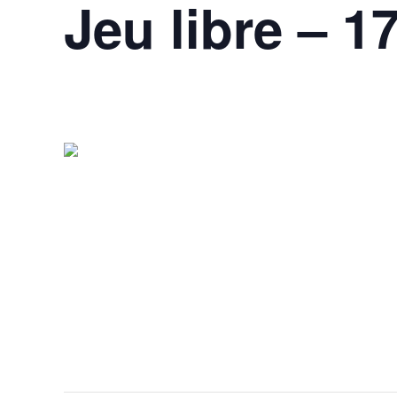
Jeu libre – 1
17 mai @ 17h00
-
21h00