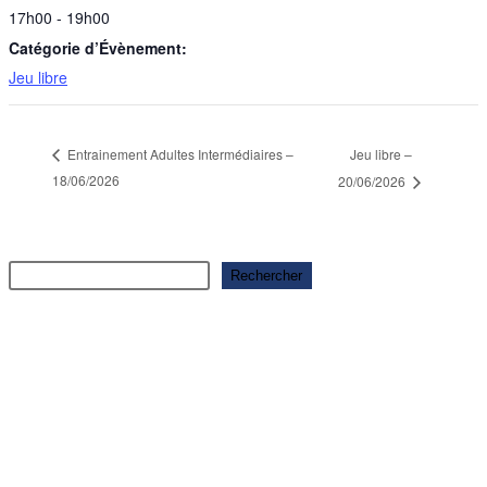
17h00 - 19h00
Catégorie d’Évènement:
Jeu libre
Jeu libre –
Entrainement Adultes Intermédiaires –
18/06/2026
20/06/2026
Rechercher
Rechercher
Articles récents
Ouverture saison 2025-2026
Ouverture saison 2025-2026
Ouverture saison 2025-2026
Ouverture saison 2025-2026