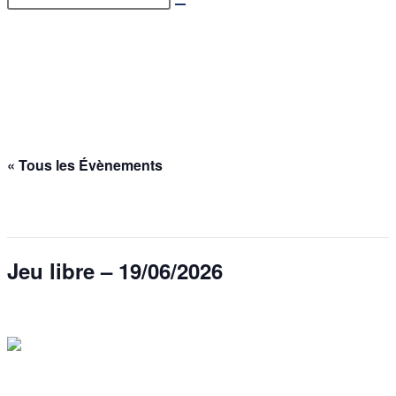
Jeu libre – 19/06/2026
Accueil
>
Évènements
>
Jeu libre – 19/06/2026
« Tous les Évènements
Cet évènement est passé.
Jeu libre – 19/06/2026
19 juin @ 17h00
-
19h00