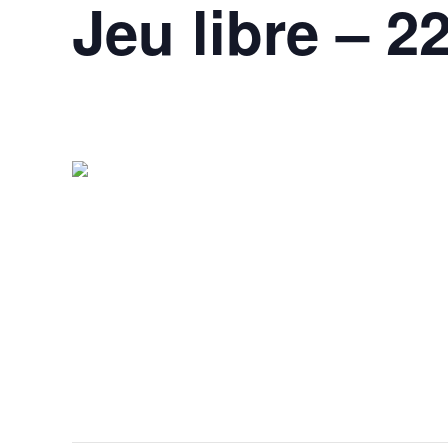
Jeu libre – 2
22 mars @ 17h00
-
21h00