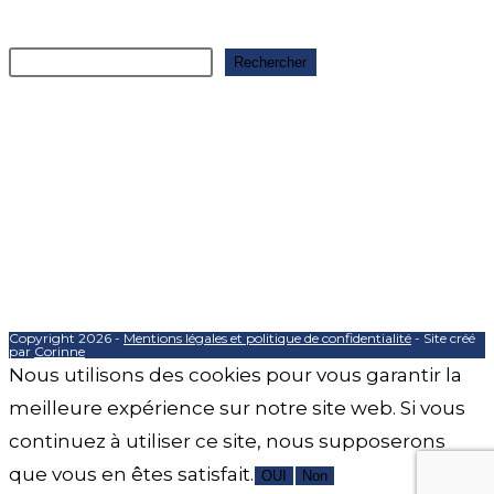
Rechercher
Rechercher
Articles récents
Ouverture saison 2025-2026
Ouverture saison 2025-2026
Ouverture saison 2025-2026
Ouverture saison 2025-2026
Commentaires récents
Aucun commentaire à afficher.
Copyright 2026 -
Mentions légales et politique de confidentialité
- Site créé
par
Corinne
Nous utilisons des cookies pour vous garantir la
meilleure expérience sur notre site web. Si vous
continuez à utiliser ce site, nous supposerons
que vous en êtes satisfait.
OUI
Non