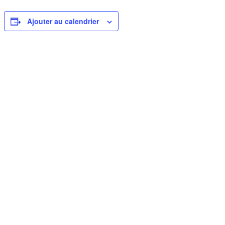
Ajouter au calendrier
Détails
Date :
8 janvier
Heure :
20h00 - 23h30
Catégorie d’Évènement:
Jeu libre
Entrainement
Entrainement Adultes
Mini-Bad –
Intermédiaires –
08/01/2026
08/01/2026