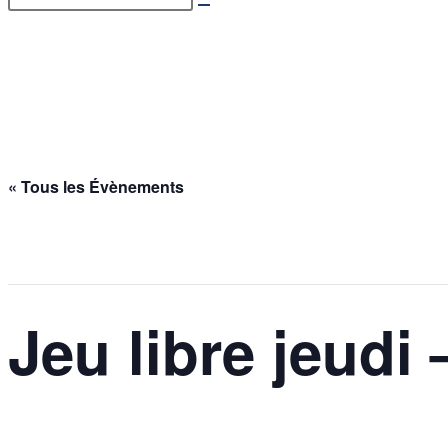
Jeu libre jeudi – 09/04/202
Accueil
>
Évènements
>
Jeu libre jeudi – 09/04/2026
« Tous les Évènements
Cet évènement est passé.
Jeu libre jeudi 
9 avril @ 20h00
-
23h30