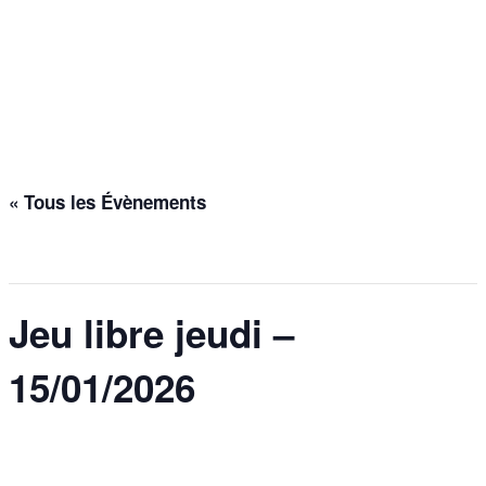
Jeu libre jeudi –
15/01/2026
Accueil
>
Évènements
>
Jeu libre jeudi – 15/01/2026
« Tous les Évènements
Cet évènement est passé.
Jeu libre jeudi –
15/01/2026
15 janvier @ 20h00
-
23h30