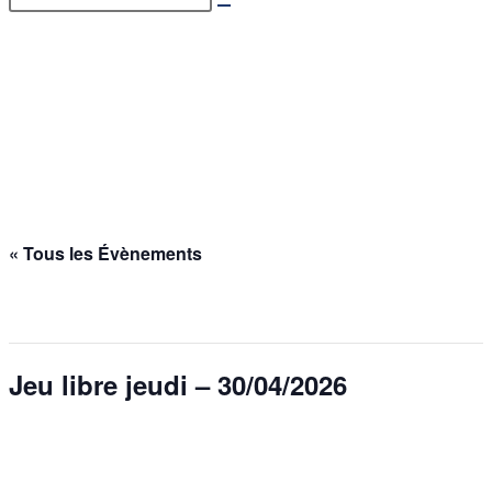
Jeu libre jeudi –
30/04/2026
Accueil
>
Évènements
>
Jeu libre jeudi – 30/04/2026
« Tous les Évènements
Cet évènement est passé.
Jeu libre jeudi – 30/04/2026
30 avril @ 20h00
-
23h30