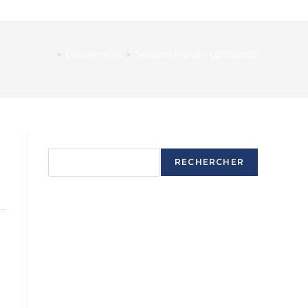
>
Évènements
>
Jeu libre mardi – 02/09/2025
Rechercher
RECHERCHER
Articles récents
Ouverture saison 2025-2026
Ouverture saison 2025-2026
Ouverture saison 2025-2026
Ouverture saison 2025-2026