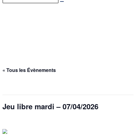
Jeu libre mardi –
07/04/2026
Accueil
>
Évènements
>
Jeu libre mardi – 07/04/2026
« Tous les Évènements
Cet évènement est passé.
Jeu libre mardi – 07/04/2026
7 avril @ 17h00
-
23h30