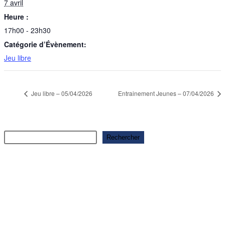
7 avril
Heure :
17h00 - 23h30
Catégorie d’Évènement:
Jeu libre
Jeu libre – 05/04/2026
Entrainement Jeunes – 07/04/2026
Rechercher
Rechercher
Articles récents
Ouverture saison 2025-2026
Ouverture saison 2025-2026
Ouverture saison 2025-2026
Ouverture saison 2025-2026