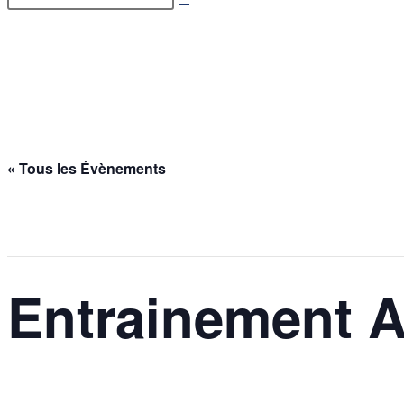
Entrainement Ados – 24/0
Accueil
>
Évènements
>
Entrainement Ados – 24/03/2026
« Tous les Évènements
Cet évènement est passé.
Entrainement A
24 mars @ 19h00
-
20h30