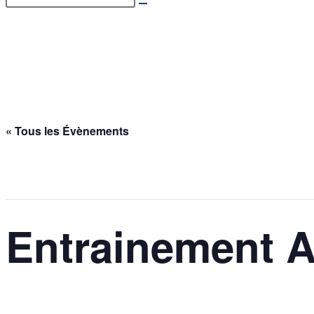
Entrainement Adultes Déb
Accueil
>
Évènements
>
Entrainement Adultes Débutants – 14/04/2026
« Tous les Évènements
Cet évènement est passé.
Entrainement A
14 avril @ 20h30
-
21h45