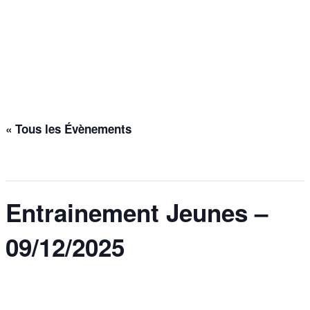
Entrainement Jeunes –
09/12/2025
Accueil
>
Évènements
>
Entrainement Jeunes – 09/12/2025
« Tous les Évènements
Cet évènement est passé.
Entrainement Jeunes –
09/12/2025
9 décembre 2025 @ 17h30
-
19h00