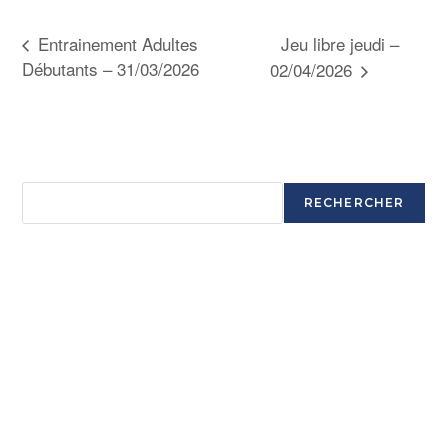
Jeu libre jeudi –
Entrainement Adultes
Débutants – 31/03/2026
02/04/2026
Rechercher
RECHERCHER
Articles récents
Ouverture saison 2025-2026
Ouverture saison 2025-2026
Ouverture saison 2025-2026
Ouverture saison 2025-2026
Commentaires récents