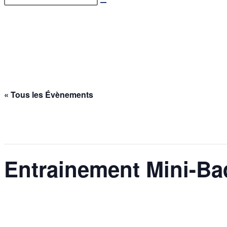
Entrainement Mini-Bad – 1
Accueil
>
Évènements
>
Entrainement Mini-Bad – 11/06/2026
« Tous les Évènements
Cet évènement est passé.
Entrainement Mini-Ba
11 juin @ 17h00
-
18h30