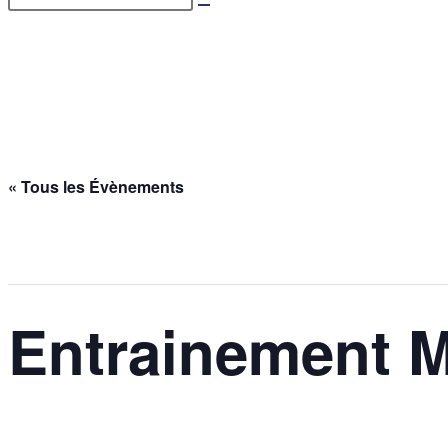
Entrainement Mini-Bad – 1
Accueil
>
Évènements
>
Entrainement Mini-Bad – 16/10/2025
« Tous les Évènements
Cet évènement est passé.
Entrainement M
16 octobre 2025 @ 17h00
-
18h30