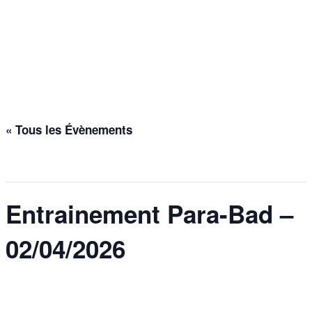
Entrainement Para-Bad –
02/04/2026
Accueil
>
Évènements
>
Entrainement Para-Bad – 02/04/2026
« Tous les Évènements
Cet évènement est passé.
Entrainement Para-Bad –
02/04/2026
2 avril @ 17h00
-
18h30