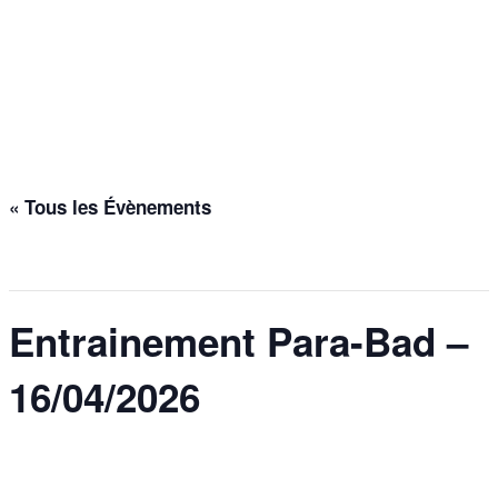
Entrainement Para-Bad –
16/04/2026
Accueil
>
Évènements
>
Entrainement Para-Bad – 16/04/2026
« Tous les Évènements
Cet évènement est passé.
Entrainement Para-Bad –
16/04/2026
16 avril @ 17h00
-
18h30