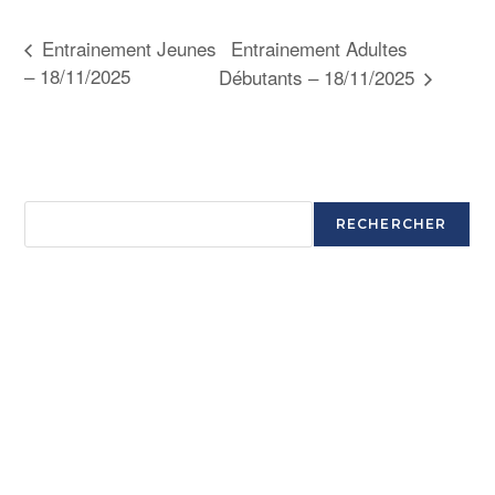
Entrainement Adultes
Entrainement Jeunes
– 18/11/2025
Débutants – 18/11/2025
Rechercher
RECHERCHER
Articles récents
Ouverture saison 2025-2026
Ouverture saison 2025-2026
Ouverture saison 2025-2026
Ouverture saison 2025-2026
Commentaires récents