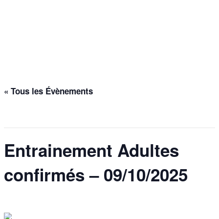
Entrainement Adultes
confirmés – 09/10/2025
Accueil
>
Évènements
>
Entrainement Adultes confirmés – 09/10/2025
« Tous les Évènements
Cet évènement est passé.
Entrainement Adultes
confirmés – 09/10/2025
9 octobre 2025 @ 21h30
-
22h45