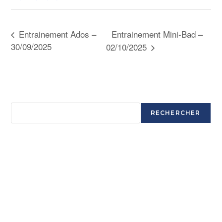
Entrainement Mini-Bad –
Entrainement Ados –
30/09/2025
02/10/2025
Rechercher
RECHERCHER
Articles récents
Ouverture saison 2025-2026
Ouverture saison 2025-2026
Ouverture saison 2025-2026
Ouverture saison 2025-2026