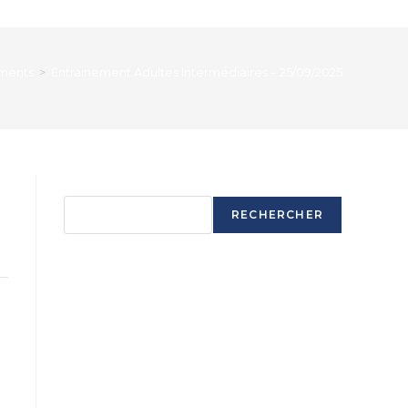
ments
>
Entrainement Adultes Intermédiaires – 25/09/2025
Rechercher
RECHERCHER
Articles récents
Ouverture saison 2025-2026
Ouverture saison 2025-2026
Ouverture saison 2025-2026
Ouverture saison 2025-2026