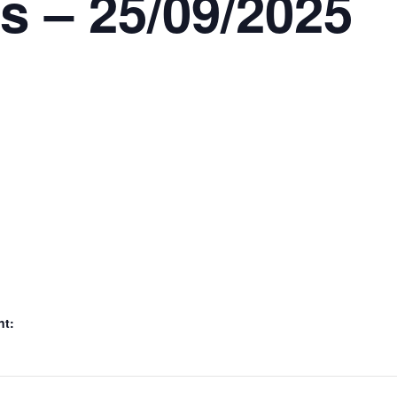
s – 25/09/2025
nt: