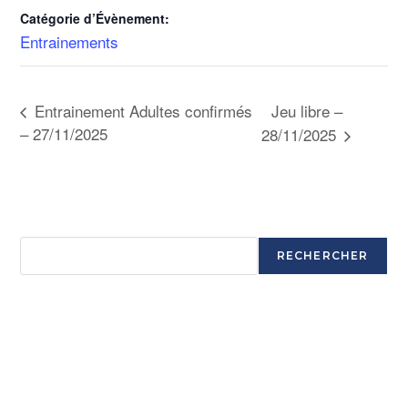
Catégorie d’Évènement:
Entrainements
Jeu libre –
Entrainement Adultes confirmés
– 27/11/2025
28/11/2025
Rechercher
RECHERCHER
Articles récents
Ouverture saison 2025-2026
Ouverture saison 2025-2026
Ouverture saison 2025-2026