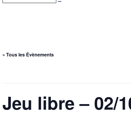
Jeu libre – 02/10/2025
Accueil
>
Évènements
>
Jeu libre – 02/10/2025
« Tous les Évènements
Cet évènement est passé.
Jeu libre – 02/
2 octobre 2025 @ 17h00
-
18h30