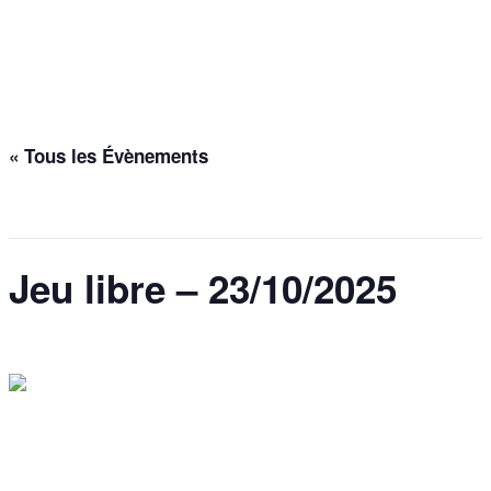
Jeu libre – 23/10/2025
Accueil
>
Évènements
>
Jeu libre – 23/10/2025
« Tous les Évènements
Cet évènement est passé.
Jeu libre – 23/10/2025
23 octobre 2025 @ 17h00
-
18h30