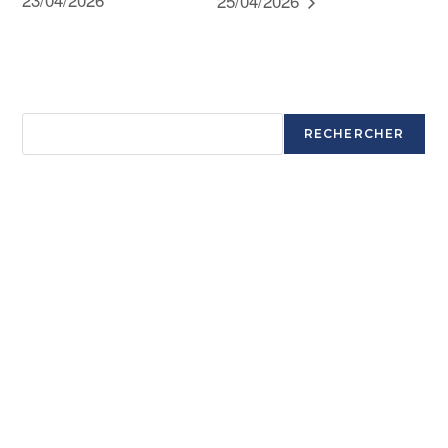
25/04/2026
Rechercher
RECHERCHER
Articles récents
Ouverture saison 2025-2026
Ouverture saison 2025-2026
Ouverture saison 2025-2026
Ouverture saison 2025-2026
Commentaires récents
Aucun commentaire à afficher.