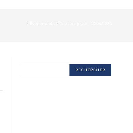
>
Évènements
>
Jeu libre jeudi – 23/04/2026
Rechercher
RECHERCHER
Articles récents
Ouverture saison 2025-2026
Ouverture saison 2025-2026
Ouverture saison 2025-2026
Ouverture saison 2025-2026