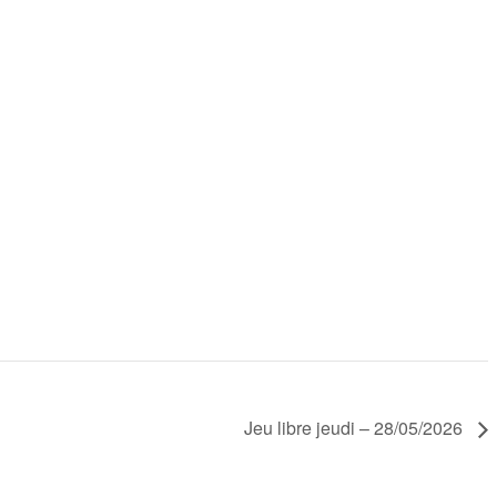
Jeu libre jeudi – 28/05/2026