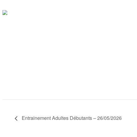
Entrainement Adultes Débutants – 26/05/2026