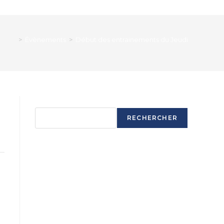
>
Évènements
>
Début des entrainements du Jeudi
Rechercher
RECHERCHER
Articles récents
Ouverture saison 2025-2026
Ouverture saison 2025-2026
Ouverture saison 2025-2026
Ouverture saison 2025-2026