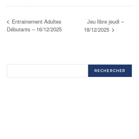
Jeu libre jeudi –
Entrainement Adultes
Débutants – 16/12/2025
18/12/2025
Rechercher
RECHERCHER
Articles récents
Ouverture saison 2025-2026
Ouverture saison 2025-2026
Ouverture saison 2025-2026
Ouverture saison 2025-2026