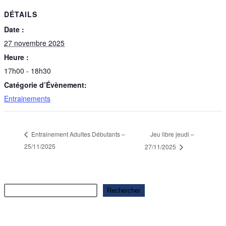
DÉTAILS
Date :
27 novembre 2025
Heure :
17h00 - 18h30
Catégorie d’Évènement:
Entrainements
Jeu libre jeudi –
Entrainement Adultes Débutants –
25/11/2025
27/11/2025
Rechercher
Rechercher
Articles récents
Ouverture saison 2025-2026