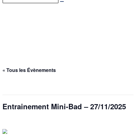
Entrainement Mini-Bad –
27/11/2025
Accueil
>
Évènements
>
Entrainement Mini-Bad – 27/11/2025
« Tous les Évènements
Cet évènement est passé.
Entrainement Mini-Bad – 27/11/2025
27 novembre 2025 @ 17h00
-
18h30