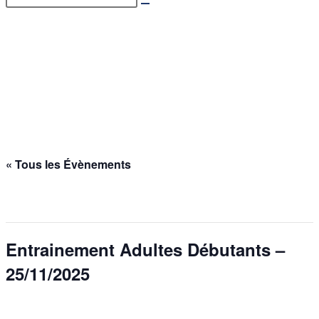
Entrainement Adultes
Débutants – 25/11/2025
Accueil
>
Évènements
>
Entrainement Adultes Débutants – 25/11/2025
« Tous les Évènements
Cet évènement est passé.
Entrainement Adultes Débutants –
25/11/2025
25 novembre 2025 @ 20h30
-
21h45