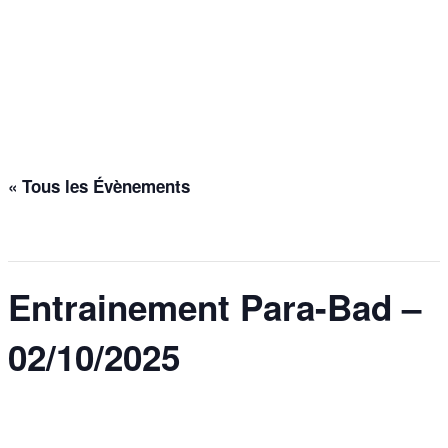
Entrainement Para-Bad –
02/10/2025
Accueil
>
Évènements
>
Entrainement Para-Bad – 02/10/2025
« Tous les Évènements
Cet évènement est passé.
Entrainement Para-Bad –
02/10/2025
2 octobre 2025 @ 17h00
-
18h30